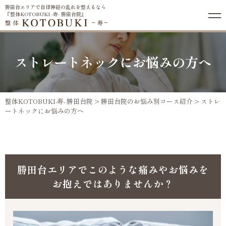
勝田台エリアで自律神経の乱れを整えるなら
『整体KOTOBUKI -寿- 勝田台院』
ストレートネックにお悩みの方へ
整体KOTOBUKI-寿- 勝田台院
>
勝田台院のお悩み別コース紹介
>
ストレ
ートネックにお悩みの方へ
勝田台エリアでこのような痛みやお悩みを
お抱えではありませんか？