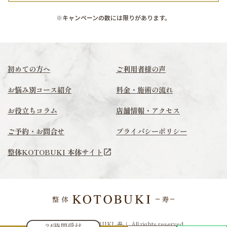
※キャンペーンの数には限りがあります。
初めての方へ
ご利用者様の声
お悩み別コース紹介
料金・施術の流れ
お役立ちコラム
店舗情報・アクセス
ご予約・お問合せ
プライバシーポリシー
整体KOTOBUKI 本体サイト
© 2025 「整体KOTOBUKI -寿-」 All rights reserved.
24時間受付