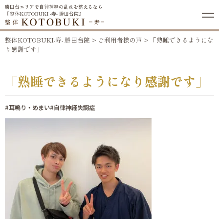
勝田台エリアで自律神経の乱れを整えるなら
『整体KOTOBUKI -寿- 勝田台院』
整体KOTOBUKI-寿- 勝田台院
>
ご利用者様の声
>
「熟睡できるようにな
り感謝です」
「熟睡できるようになり感謝です」
#耳鳴り・めまい
#自律神経失調症